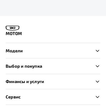
МОТОМ
Модели
X50+
Выбор и покупка
S50
Автомобили в наличии
X70
Финансы и услуги
Спецпредложения и Акции
Автокредит
Записаться на тест-драйв
Сервис
Трейд-ин
Получить предложение