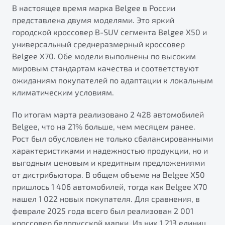
от 1 699 990 ₽*
В настоящее время марка Belgee в России
Подробно
представлена двумя моделями. Это яркий
городской кроссовер B-SUV сегмента Belgee X50 и
Обзор
В наличии
универсальный среднеразмерный кроссовер
Belgee X70. Обе модели выполнены по высоким
X70
Будьте еще более уверены на дорогах с программой
мировым стандартам качества и соответствуют
"Помощь на дорогах"
Автомобили в наличии
ожиданиям покупателей по адаптации к локальным
Тест-драйв
Преимущества программы
климатическим условиям.
Автокредит
Спецпредложения
По итогам марта реализовано 2 428 автомобилей
Belgee, что на 21% больше, чем месяцем ранее.
Рост был обусловлен не только сбалансированными
Запись на сервис
характеристиками и надежностью продукции, но и
Калькулятор ТО
выгодным ценовым и кредитным предложениями
Универсальный кроссовер
Клиентская поддержка
от дистрибьютора. В общем объеме на Belgee X50
от 2 499 990 ₽*
пришлось 1 406 автомобилей, тогда как Belgee X70
нашел 1 022 новых покупателя. Для сравнения, в
Обзор
В наличии
феврале 2025 года всего был реализован 2 001
кроссовер белорусской марки. Из них 1 213 единиц