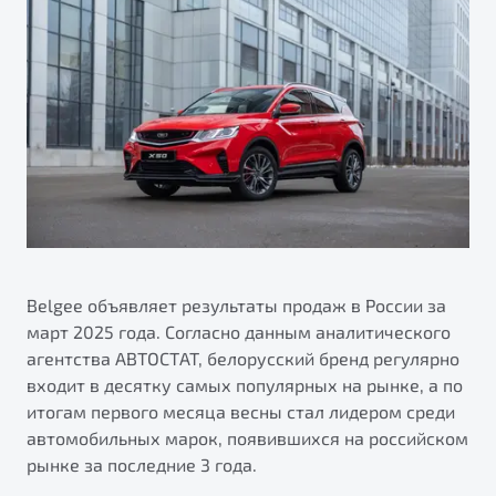
ПОДДЕРЖКА
Автокредит
О дилерском центре
Трейд-ин
Гарантия Belgee
Правовая информация
Яркий кроссовер
Страхование
Belgee Линк
от 2 219 990 ₽*
Расчет КАСКО
Belgee Клуб
Обзор
В наличии
Belgee Плюс
Реферальная программа
S50
Клиентская поддержка
Помощь на дорогах
Belgee объявляет результаты продаж в России за
март 2025 года. Согласно данным аналитического
агентства АВТОСТАТ, белорусский бренд регулярно
входит в десятку самых популярных на рынке, а по
итогам первого месяца весны стал лидером среди
автомобильных марок, появившихся на российском
рынке за последние 3 года.
Узнайте о специальных выгодах при покупке
Элегантный и практичный седан
автомобиля Belgee