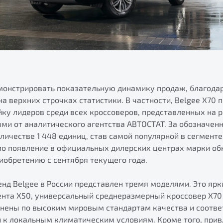
монстрировать показательную динамику продаж, благода
а верхних строчках статистики. В частности, Belgee X70 
йку лидеров среди всех кроссоверов, представленных на 
ми от аналитического агентства АВТОСТАТ. За обозначен
личестве 1 448 единиц, став самой популярной в сегменте
ло появление в официальных дилерских центрах марки обн
иобретению с сентября текущего года.
нд Belgee в России представлен тремя моделями. Это ярк
ента X50, универсальный среднеразмерный кроссовер X70 
лнены по высоким мировым стандартам качества и соотв
и к локальным климатическим условиям. Кроме того, при