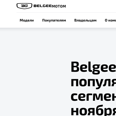
МОТОМ
Модели
Покупателям
Владельцам
О ком
Belgee
попул
сегмен
ноябр