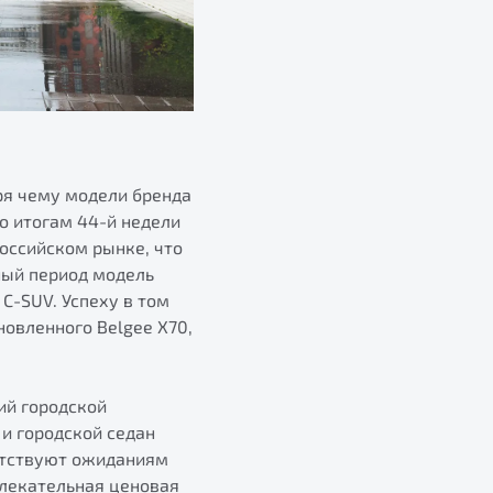
ря чему модели бренда
по итогам 44-й недели
российском рынке, что
ный период модель
 C-SUV. Успеху в том
овленного Belgee X70,
ий городской
и городской седан
етствуют ожиданиям
влекательная ценовая