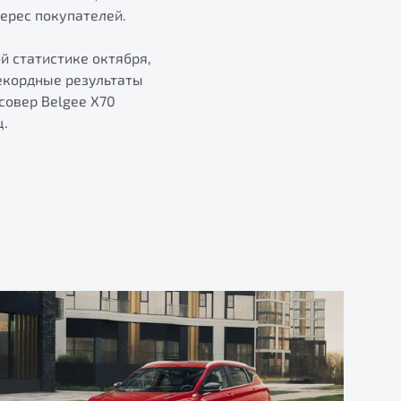
ерес покупателей.
й статистике октября,
екордные результаты
совер Belgee Х70
ц.