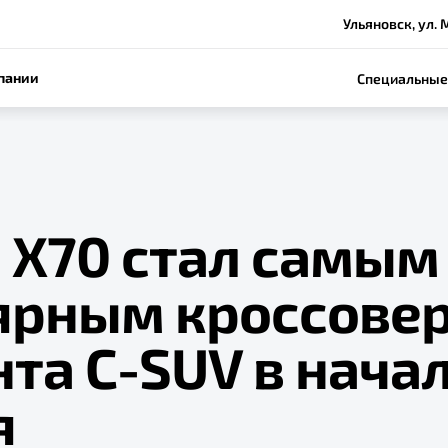
Ульяновск, ул. 
пании
Специальные
 Х70 стал самым
ярным кроссове
та C-SUV в нача
я