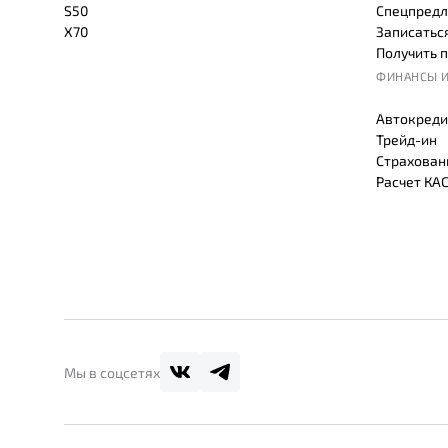
S50
Спецпредл
X70
Записаться
Получить 
ФИНАНСЫ И
Автокреди
Трейд-ин
Страхован
Расчет КА
Мы в соцсетях