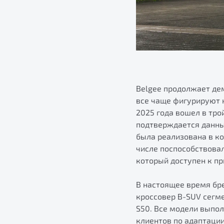
Belgee продолжает де
все чаще фигурируют н
2025 года вошел в тро
подтверждается данны
была реализована в ко
числе поспособствова
который доступен к пр
В настоящее время бре
кроссовер B-SUV сегм
S50. Все модели выпо
клиентов по адаптаци