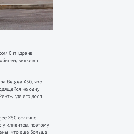
сом Ситидрайв,
мобилей, включая
а Belgee X50, что
ходящейся на одну
ент», где его доля
gee X50 отлично
 у клиентов, поэтому
ены, что еще больше