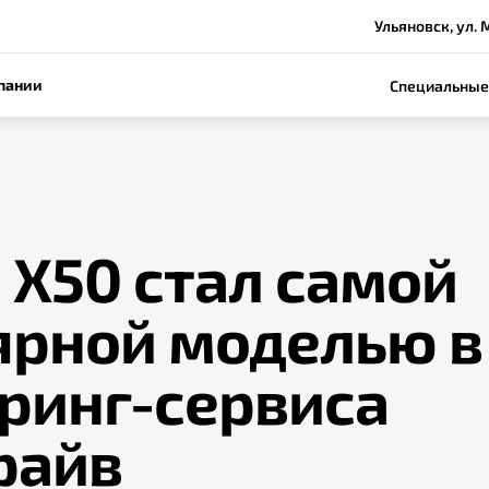
Ульяновск, ул. 
пании
Специальные
 Х50 стал самой
ярной моделью в
ринг-сервиса
райв