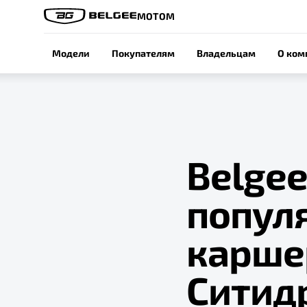
МОТОМ
Модели
Покупателям
Владельцам
О ком
Belgee
попул
карше
Ситид