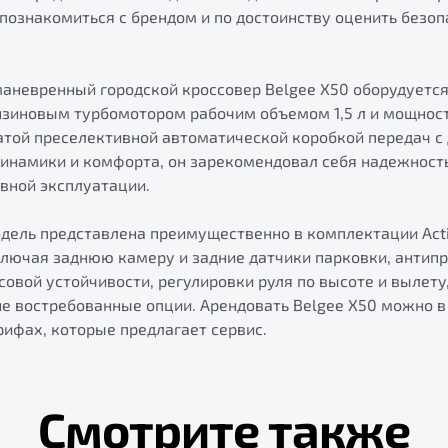
познакомиться с брендом и по достоинству оценить безоп
маневренный городской кроссовер Belgee X50 оборудуетс
зиновым турбомотором рабочим объемом 1,5 л и мощностью
чатой преселективной автоматической коробкой передач 
инамики и комфорта, он зарекомендовал себя надежность
вной эксплуатации.
одель представлена преимущественно в комплектации Acti
лючая заднюю камеру и задние датчики парковки, антип
совой устойчивости, регулировки руля по высоте и вылету
ие востребованные опции. Арендовать Belgee X50 можно в
рифах, которые предлагает сервис.
Смотрите также