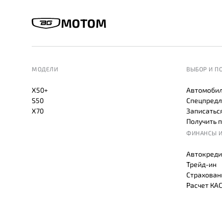
МОТОМ
МОДЕЛИ
ВЫБОР И П
X50+
Автомобил
S50
Спецпредл
X70
Записаться
Получить 
ФИНАНСЫ И
Автокреди
Трейд-ин
Страхован
Расчет КА